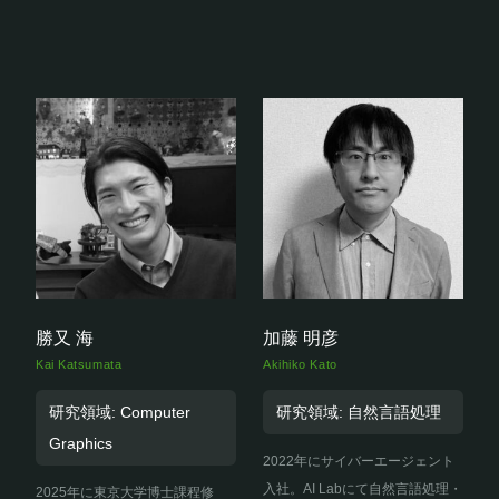
勝又 海
加藤 明彦
Kai Katsumata
Akihiko Kato
研究領域: Computer
研究領域: 自然言語処理
Graphics
2022年にサイバーエージェント
入社。AI Labにて自然言語処理・
2025年に東京大学博士課程修