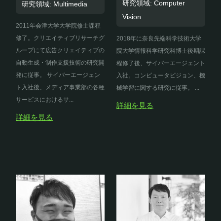
研究領域: Computer
研究領域: Multimedia
Vision
2011年会津大学大学院修士課程
修了。クリエイティブリサーチグ
2018年に奈良先端科学技術大学
ループにて広告クリエイティブの
院大学情報科学研究科博士後期課
自動生成・制作支援技術の研究開
程修了後、サイバーエージェント
発に従事。 サイバーエージェン
入社。コンピュータビジョン、機
ト入社後、メディア事業部の各種
械学習に関する研究に従事。 ...
サービスにおけるサ...
詳細を見る
詳細を見る