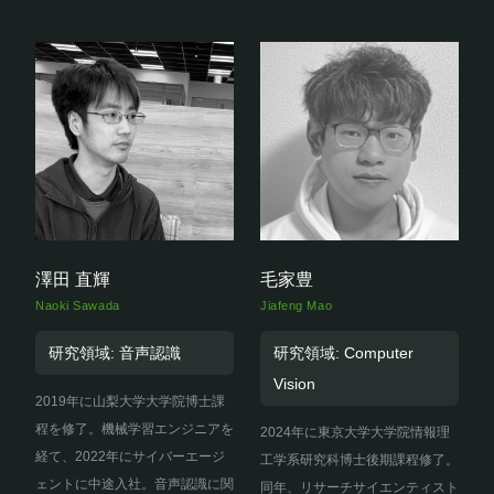
澤田 直輝
毛家豊
Naoki Sawada
Jiafeng Mao
研究領域: 音声認識
研究領域: Computer
Vision
2019年に山梨大学大学院博士課
程を修了。機械学習エンジニアを
2024年に東京大学大学院情報理
経て、2022年にサイバーエージ
工学系研究科博士後期課程修了。
ェントに中途入社。音声認識に関
同年、リサーチサイエンティスト