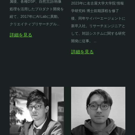
属後、各種DSP、自然言語/画像
2023年に名古屋大学大学院 情報
処理を活用したプロダクト開発を
学研究科 博士前期課程を修了
経て、2017年にAI Labに異動。
後、同年サイバーエージェントに
クリエイティブリサーチグル...
新卒入社。リサーチエンジニアと
して、対話システムに関する研究
詳細を見る
開発に従事。 ...
詳細を見る