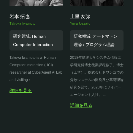
岩本 拓也
上里 友弥
Takuya Iwamoto
Yuya Uezato
研究領域: Human
研究領域: オートマトン
Computer Interaction
理論 / プログラム理論
Takuya Iwamoto is a Human
2018年筑波大学システム情報工
Computer Interaction (HCI)
学研究科博士後期課程修了。博士
researcher at CyberAgent AI Lab
（工学）。株式会社ドワンゴでの
and visiting r...
分散システムの開発及び基礎理論
研究を経て、2023年にサイバー
詳細を見る
エージェント入社。 ...
詳細を見る