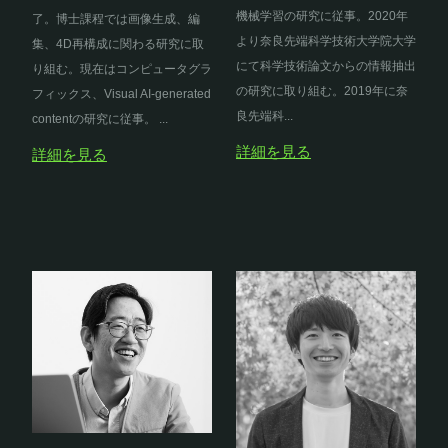
機械学習の研究に従事。2020年
了。博士課程では画像生成、編
より奈良先端科学技術大学院大学
集、4D再構成に関わる研究に取
にて科学技術論文からの情報抽出
り組む。現在はコンピュータグラ
の研究に取り組む。2019年に奈
フィックス、Visual AI-generated
良先端科...
contentの研究に従事。 ...
詳細を見る
詳細を見る