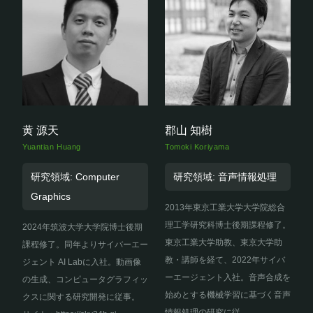
黄 源天
郡山 知樹
Yuantian Huang
Tomoki Koriyama
研究領域: Computer
研究領域: 音声情報処理
Graphics
2013年東京工業大学大学院総合
理工学研究科博士後期課程修了。
2024年筑波大学大学院博士後期
東京工業大学助教、東京大学助
課程修了。同年よりサイバーエー
教・講師を経て、2022年サイバ
ジェント AI Labに入社。動画像
ーエージェント入社。音声合成を
の生成、コンピュータグラフィッ
始めとする機械学習に基づく音声
クスに関する研究開発に従事。
情報処理の研究に従...