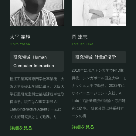
大平 義輝
岡 達志
Ohira Yoshiki
Tatsushi Oka
研究領域: Human
研究領域: 計量経済学
Computer Interaction
2010年にボストン大学でPhD取
得後、シンガポール国立大学・モ
松江工業高等専門学校卒業後、大
ナッシュ大学で勤務。 2022年に
阪大学基礎工学部に編入。大阪大
サイバーエージェント入社。AI
学石黒研究室博士後期課程単位取
Labにて計量経済の理論・応用研
得退学。現在はAI事業本部 AI
究に従事。 研究分野は時系列デ
LabのInteractive Agentチームに
ータの構...
て技術研究員として勤務。リ...
詳細を見る
詳細を見る