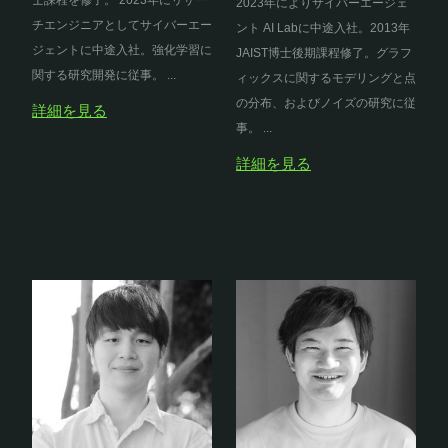
士課程を修了。 2023年にリサー
2023年によりサイバーエージェ
チエンジニアとしてサイバーエー
ント AI Labに中途入社。2013年
ジェントに中途入社。強化学習に
JAIST博士後期課程修了。グラフ
関する研究開発に従事。 ...
ィックスに関するモデリングと点
の分布、およびノイズの研究に従
詳細を見る
事。 ...
詳細を見る