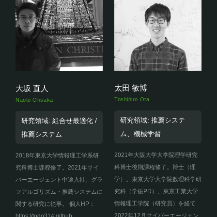
太田 敏博
大坂 直人
Toshihiro Ota
Naoto Ohsaka
研究領域: 推薦システ
研究領域: 組合せ最適化 /
ム、機械学習
推薦システム
2021年大阪大学大学院理学研究
2018年東京大学情報理工学系研
科博士後期課程修了。博士（理
究科博士課程修了。2021年サイ
学）。東京大学大学院数理科学研
バーエージェント中途入社。グラ
究科（学振PD）、東京工業大学
フアルゴリズム・推薦システムに
情報理工学院（研究員）を経て
関する研究に従事。 個人HP：
2022年12月サイバーエージェン
https://todo314.github....