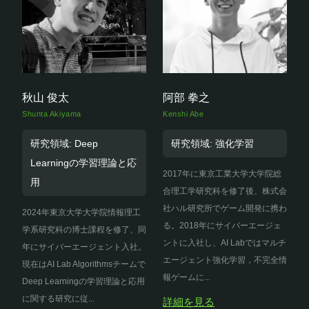
秋山 俊太
阿部 拳之
Shunta Akiyama
Kenshi Abe
研究領域: Deep
研究領域: 強化学習
Learningの学習理論と応
2017年に東京工業大学大学院総
用
合理工学研究科を修了後、株式会
社ハル研究所でゲーム開発に携わ
2024年東京大学大学院情報理工
る。2018年にサイバーエージェ
学系研究科の博士課程を修了、同
ントに入社し、AI Labではマルチ
年にサイバーエージェント入社。
エージェント強化学習，不完全情
現在はAI Lab Algorithmsチームで
報ゲームに...
Deep Learningの学習理論と応用
に関する研究に従...
詳細を見る