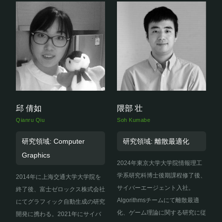
邱 倩如
隈部 壮
Qianru Qiu
Soh Kumabe
研究領域: Computer
研究領域: 離散最適化
Graphics
2024年東京大学大学院情報理工
学系研究科博士後期課程修了後、
2014年に上海交通大学大学院を
サイバーエージェント入社。
終了後、富士ゼロックス株式会社
Algorithmsチームにて離散最適
にてグラフィック自動生成の研究
化、ゲーム理論に関する研究に従
開発に携わる。2021年にサイバ