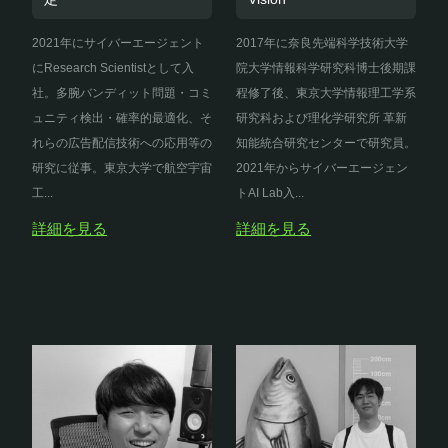
2021年にサイバーエージェント
2017年に奈良先端科学技術大学
にResearch Scientistとして入
院大学情報科学研究科博士後期課
社。多腕バンディット問題・コミ
程修了後、東京大学情報理工学系
ュニティ検出・確率的最適化、そ
研究科および理化学研究所 革新
れらの広告配信技術への応用等の
知能統合研究センターで研究員。
研究に従事。東京大学で航空宇宙
2021年からサイバーエージェン
工...
トAI Lab入...
詳細を見る
詳細を見る