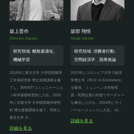
坂上晋作
坂部 翔悟
Shinsaku Sakaue
Shogo Sakabe
研究領域: 離散最適化、
研究領域: 消費者行動、
機械学習
空間経済学、因果推論
2016年に東京大学 大学院情報理
2023年にコロンビア大学で経済
工学系研究科 博士前期課程を修
学博士号（Ph.D. in Economics）
了し、同年NTTコミュニケーショ
を取得。 ミュンヘン大学研究
ン科学基礎研究所に入社。2020
員・民間企業の外部リサーチャー
年に京都大学 大学院情報学研究
を兼任したのち、2024年にサイ
科 博士後期課程を修了。同年に
バーエージェントに入社。 AI...
東京大学 大...
詳細を見る
詳細を見る