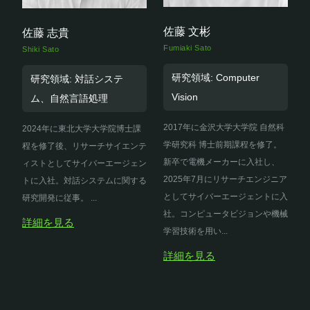
佐藤 文彬
佐藤 志貴
Fumiaki Sato
Shiki Sato
研究領域: Computer
研究領域: 対話システ
Vision
ム、自然言語処理
2017年に金沢大学大学院 自然科
2024年に東北大学大学院博士課
学研究科 博士前期課程を修了。
程を修了後、リサーチサイエンテ
新卒で電機メーカーに入社し、
ィストとしてサイバーエージェン
2025年7月にリサーチエンジニア
トに入社。対話システムに関する
としてサイバーエージェントに入
研究開発に従事。 ...
社。コンピュータビジョンや機械
詳細を見る
学習技術を用い...
詳細を見る