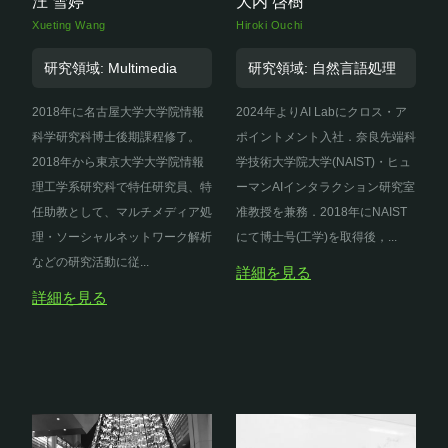
汪 雪婷
大内 啓樹
Xueting Wang
Hiroki Ouchi
研究領域: Multimedia
研究領域: 自然言語処理
2018年に名古屋大学大学院情報
2024年よりAI Labにクロス・ア
科学研究科博士後期課程修了。
ポイントメント入社．奈良先端科
2018年から東京大学大学院情報
学技術大学院大学(NAIST)・ヒュ
理工学系研究科で特任研究員、特
ーマンAIインタラクション研究室
任助教として、マルチメディア処
准教授を兼務．2018年にNAIST
理・ソーシャルネットワーク解析
にて博士号(工学)を取得後，...
などの研究活動に従...
詳細を見る
詳細を見る