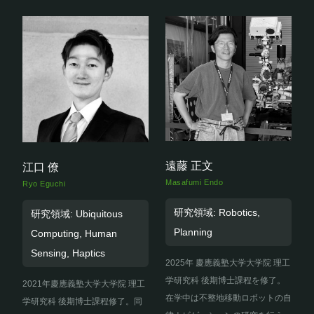
遠藤 正文
江口 僚
Masafumi Endo
Ryo Eguchi
研究領域: Robotics,
研究領域: Ubiquitous
Planning
Computing, Human
Sensing, Haptics
2025年 慶應義塾大学大学院 理工
学研究科 後期博士課程を修了。
2021年慶應義塾大学大学院 理工
在学中は不整地移動ロボットの自
学研究科 後期博士課程修了。同