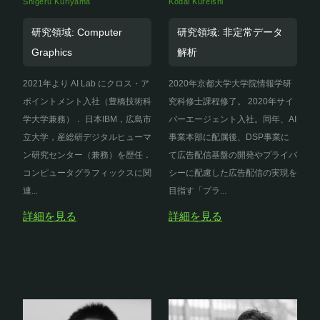
Shigeru Kuriyama
Kodai Kureishi
研究領域: Computer
研究領域: 非定常データ
Graphics
解析
2021年より AI Lab にクロス・ア
2020年京都大学大学院情報学研
ポイントメント入社（豊橋技術科
究科修士課程修了。 2020年サイ
学大学兼務）． 日本IBM，広島市
バーエージェント入社。同年、AI
立大学，産総研デジタルヒューマ
事業本部に配属後、DSP事業に
ン研究センター（兼務）を歴任．
て広告配信基盤の開発やプライバ
コンピュータグラフィックスに関
シーに配慮した広告配信の実現を
連...
目指す「プラ...
詳細を見る
詳細を見る