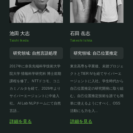
池田 大志
石田 岳志
Taishi Ikeda
Takeshi Ishita
研究領域: 自然言語処理
研究領域: 自己位置推定
2017年に奈良先端科学技術大学
東京高専を卒業後、未踏プロジェ
院大学 情報科学研究科 博士前期
クトとTIER IVを経てサイバーエ
課程を修了。 NTTドコモ、コニ
ージェントに入社。学生時代から
カミノルタを経て、2026年より
自己位置推定の研究開発に取り組
サイバーエージェントに中途入
む。自己位置推定技術を誰でも簡
社。 AI Lab NLPチームにて自然
単に使えるようにすべく、OSS
言語...
活動にも力を入...
詳細を見る
詳細を見る