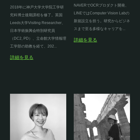
NAVERでOCRプロダクト開発、
2018年に神戸大学大学院工学研
LINEではComputer Vision Labの
究科博士後期課程を修了。英国
新規設立を担う。研究からビジネ
Leeds大学Visiting Researcher、
スまで至る多様なキャリアを...
日本学術振興会特別研究員
（DC2, PD）、立命館大学情報理
詳細を見る
工学部の助教を経て、202...
詳細を見る