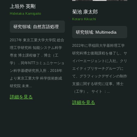
上垣外 英剛
菊池 康太郎
Hidetaka Kamigaito
Kotaro Kikuchi
研究領域: 自然言語処理
研究領域: Multimedia
2017年 東京工業大学大学院 総合
2022年に早稲田大学基幹理工学
理工学研究科 知能システム科学
研究科博士後期課程を修了し、サ
専攻 博士課程修了．博士（工
イバーエージェントに入社。クリ
学）．同年NTTコミュニケーショ
エイティブリサーチグループに
ン科学基礎研究所入所．2018年
て、グラフィックデザインの制作
より東京工業大学 科学技術創成
支援に関する研究に従事。博士
研究院 未来...
（工学）。 サイト ：...
詳細を見る
詳細を見る