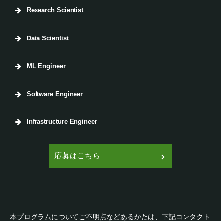
Research Scientist
業務内容
Data Scientist
業務内容
ML Engineer
■ 研究組織「AI Lab」
株式会社サイバーエージェントでは、インターネ
業務内容
Software Engineer
ット広告、対話システム、ロボットサービス等の
■AI事業本部
サービスの核となる人工知能技術研究を行うため
サイバーエージェントグループのデジタルマーケ
業務内容
の組織「AI Lab（エーアイ・ラボ）」を保有して
Infrastructure Engineer
ティング分野に特化した開発・研究をすすめてい
います。「AI Lab」には各研究領域の専門家が所
■AI事業本部
ます。
属しております。研究領域は大別して、機械学習 /
サイバーエージェントグループのデジタルマーケ
業務内容
AI事業本部では下記の５つの部門を有しており、
コンピュータビジョン / 自然言語処理 / HCI / HAI /
ティング分野に特化した開発・研究をすすめてい
応募はこちら
それぞれ異なるアプローチで課題の定義および解
■AI事業本部
計量経済学 / メカニズムデザイン / 強化学習 / ゲー
ます。
決に取り組んでいます。
サイバーエージェントグループのデジタルマーケ
ム理論 / ハイパーパラメータ最適化 / CGがありま
AI事業本部では下記の５つの部門を有しており、
・アドテクノロジー（広告配信）
ティング分野に特化した開発・研究をすすめてい
す。本求人は上記の組織におけるリサーチサイエ
それぞれ異なるアプローチで課題の定義および解
■AI事業本部
・小売DX（販促/需要予測）
ます。
ンティスト職の募集です。
決に取り組んでいます。
サイバーエージェントグループのデジタルマーケ
・AIクリエイティブ(自動生成)
AI事業本部では下記の５つの部門を有しており、
・アドテクノロジー（広告配信）
ティング分野に特化した開発・研究をすすめてい
・AIシフト(チャットボット/音声対話事業)
それぞれ異なるアプローチで課題の定義および解
本プログラムについてご不明点などあるかたは、下記コンタクト
・小売DX（販促/需要予測）