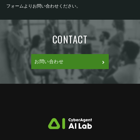
ます。
・新規事業
決に取り組んでいます。
フォームよりお問い合わせください。
・AIクリエイティブ(自動生成)
■ ミッション
AI事業本部では下記の５つの部門を有しており、
・アドテクノロジー（広告配信）
・AIシフト(チャットボット/音声対話事業)
AI Labのリサーチサイエンティストは研究を遂行
それぞれ異なるアプローチで課題の定義および解
・小売DX（販促/需要予測）
・新規事業
し、成果を事業に還元するとともに論文として社
決に取り組んでいます。
・AIクリエイティブ(自動生成)
■ミッション
外発表することが業務となります。研究は事業実
・アドテクノロジー（広告配信）
・AIシフト(チャットボット/音声対話事業)
AI事業本部の広告配信プロダクトに対して、分析
装を前提として進行し、中長期のチャレンジング
CONTACT
・小売DX（販促/需要予測）
・新規事業
や機械学習モデルの改善を通じて、ビジネス上の
な目標に対し、短期のプロトタイピングとフィー
・AIクリエイティブ(自動生成)
■ミッション
課題を解決することです。
ドバックを繰り返しながら市場に対応する形でア
・AIシフト(チャットボット/音声対話事業)
事業内容・課題を各エンジニアや責任者と議論し
膨大なで多様なデータを扱うことができ、アルゴ
ウトプットすることが求められます。
・新規事業
て理解し、機械学習アルゴリズムを用いて、ビジ
リズムやモデルの良し悪しがそのままビジネスに
これまでの20年、インターネットを軸足に広告や
お問い合わせ
ネス課題を解決することです。
インパクトするため、重要かつやりがいのあるミ
ゲーム、メディアなど幅広い事業を展開してきた
また、データサイエンティストとも連携し、収集
ッションです。
サイバーエージェントですが
されたデータの利用方法を検討、新しいモデルを
■ チーム体制
■ミッション
これからの20年、「インターネット」に続く次の
試作をする事も求めます。
研究領域ごとに数名ずつのチームで、組織全体で
サイバーエージェント AI事業本部では独自の
成長トレンドとなる「AI」や「DX」にシフトし事
20名程度（インターン生、内定者バイトを数名含
Kubernetes as a Service基盤（AKE）を開発・運
業展開の先陣を切るのがAI事業本部です。
■業務内容
む）
用しており、その基盤上で様々なサービスを稼働
業務内容例
させています。事業ドメイン特化なワークロード
■業務内容
アドテクノロジー（広告配信）領域
に対応するためのパフォーマンス・チューニング
事業内容・課題を各エンジニアや責任者と議論し
以下のようなプロダクトでのアルゴリズム改善
■ミッション
や、プライベートクラウド連携の作り込みなど、
て理解し、「事業で収集した大規模データ活用
■発表実績
・広告のクリック率 / コンバージョン率などの予
AI化の前と後ではインターネットの登場前後と同
Kubernetes を理解した上で独自実装を行っていま
（配信における予測・最適化）」や、「AIを活用
AI Labではこれまでに研究成果を以下のような国
測モデル
じように生活環境や仕事内容が大きく変わりま
す。また、マネージドな環境にするために、クラ
したクリエイティブの制作支援、最適化」等を適
際会議で発表した実績がございます。
・ダイナミックリターゲティング広告での商品レ
す。
スタ運用を自動化するような仕組み
切な機械学習タスク設計を行い、アルゴリズム開
AAAI, CVPR, HCII, ECML/PKDD,